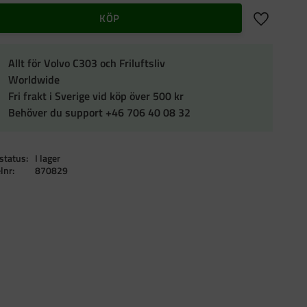
Lägg till i f
KÖP
Allt för Volvo C303 och Friluftsliv
Worldwide
Fri frakt i Sverige vid köp över 500 kr
Behöver du support +46 706 40 08 32
status
I lager
elnr
870829