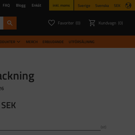
FAQ
Blogg
Enkät
Sverige
Svenska
SEK
inkl. moms
Favoriter
Kundvagn
0
0
ANTAL FAVORITER:
ANTAL PR
RODUKTER
MERCH
ERBJUDANDE
UTFÖRSÄLJNING
ackning
26
SEK
st