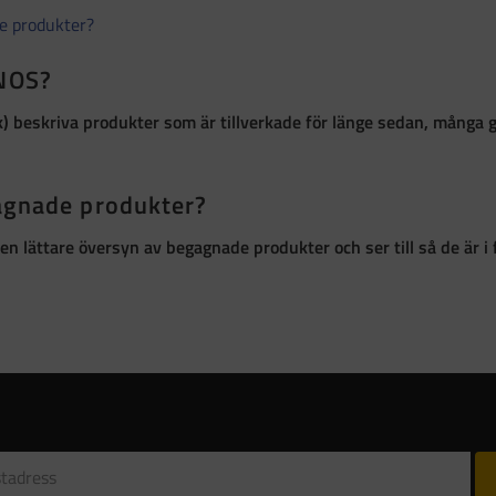
de produkter?
 NOS?
k)
beskriva produkter som är
tillverkade för länge sedan, många 
gagnade produkter?
ör en lättare översyn av begagnade produkter och ser till så de är