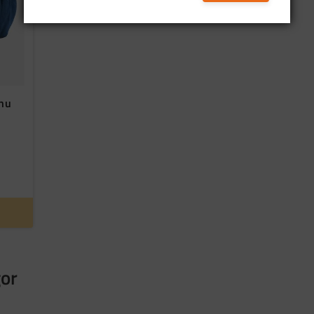
.nu
gor