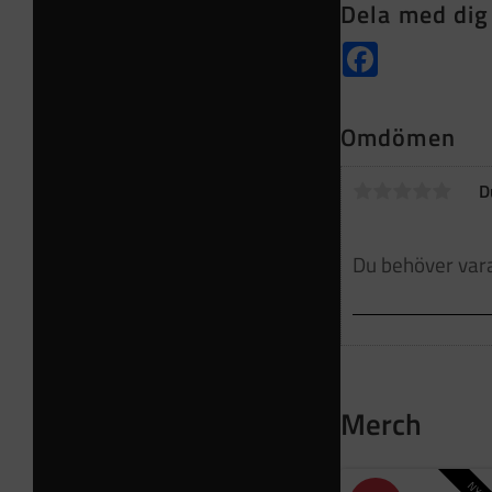
Dela med dig
Facebook
Omdömen
D
Merch