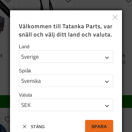
DUKTION
Lägg till i favoriter
Lägg till i favoriter
Lä
Välkommen till Tatanka Parts, var 
snäll och välj ditt land och valuta.
Land
tt
Bag tatanka.nu
Emaljmugg grön
r
Tygkasse i svart bomull
Graverad emaljmugg
Språk
95
SEK
159
SEK
I lager
5 st i lager
Valuta
KÖP
KÖP
Lägg till i favoriter
SPARA
STÄNG