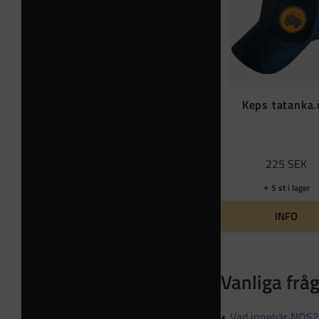
Keps tatanka
225
SEK
5 st i lager
INFO
Vanliga frå
Vad innebär NOS?