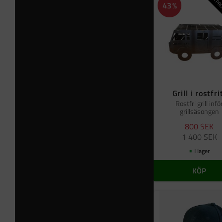
NYPRO
43
%
Grill i rostfri
Rostfri grill infö
grillsäsongen
800
SEK
1 400
SEK
I lager
KÖP