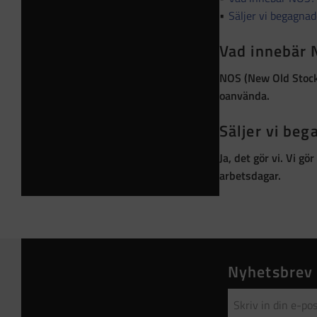
Säljer vi begagna
Vad innebär
NOS (New Old Stoc
oanvända
.
Säljer vi be
Ja, det gör vi. Vi g
arbetsdagar.
Nyhetsbrev