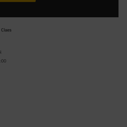
 Claes
u
5:00