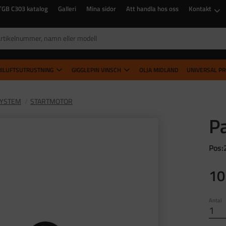
TGB C303 katalog
Galleri
Mina sidor
Att handla hos oss
Kontakt
RILUFTSUTRUSTNING
GIGGLEPIN VINSCH
OLJA MIDLAND
UNIVERSAL P
SYSTEM
STARTMOTOR
P
Pos:
10
Antal