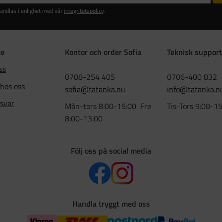
andlas i enlighet med vår
integritetspolicy
.
ce
Kontor och order Sofia
Teknisk support
ss
0708-254 405
0706-400 832
 hos oss
sofia@tatanka.nu
info@tatanka.n
 svar
Mån-tors 8:00-15:00 Fre
Tis-Tors 9:00-1
8:00-13:00
Följ oss på social media
Handla tryggt med oss