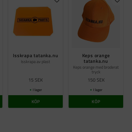
gg till i favoriter
Lägg till i favoriter
Lägg til
Isskrapa tatanka.nu
Keps orange
tatanka.nu
Isskrapa av plast
Keps orange med broderat
tryck
15
SEK
150
SEK
I lager
I lager
KÖP
KÖP