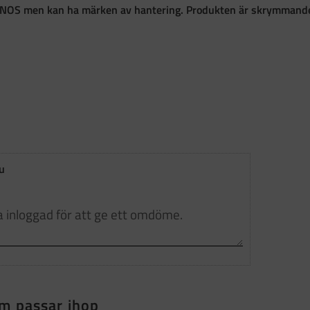
l NOS men kan ha märken av hantering. Produkten är skrymmande 
u
m passar ihop