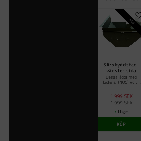
L
NOS
Slirskyddsfack
vänster sida
Dessa lådor med
lucka är (NOS) Volvo
TGB 13
1 999
SEK
1 999
SEK
I lager
KÖP