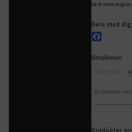
De är Volvo origina
Dela med dig
Facebook
Omdömen
D
Produkter so