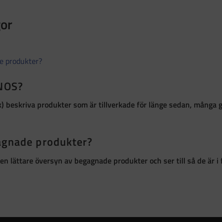
gor
de produkter?
 NOS?
k)
beskriva produkter som är
tillverkade för länge sedan, många 
gagnade produkter?
ör en lättare översyn av begagnade produkter och ser till så de är