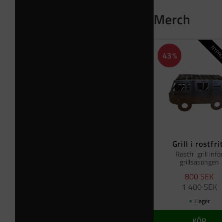
Merch
NYPRO
43
%
Grill i rostfri
Rostfri grill infö
grillsäsongen
800
SEK
1 400
SEK
I lager
KÖP