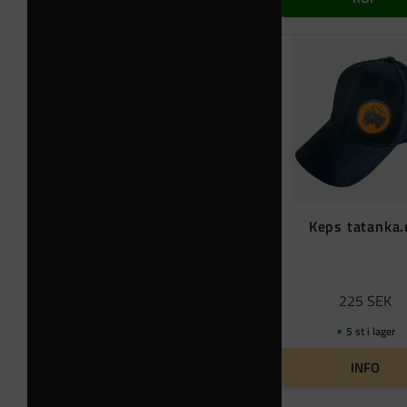
Keps tatanka
225
SEK
5 st i lager
INFO