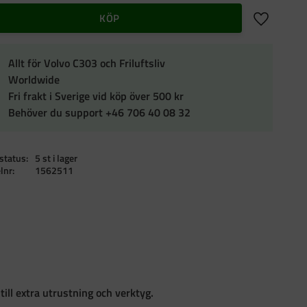
Lägg till i f
KÖP
Allt för Volvo C303 och Friluftsliv
Worldwide
Fri frakt i Sverige vid köp över 500 kr
Behöver du support +46 706 40 08 32
status
5 st i lager
elnr
1562511
 till extra utrustning och verktyg.