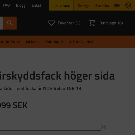
FAQ
Blogg
Enkät
Sverige
Svenska
SEK
inkl. moms
Favoriter
Kundvagn
0
0
ANTAL FAVORITER:
ANTAL PR
RODUKTER
MERCH
ERBJUDANDE
UTFÖRSÄLJNING
irskyddsfack höger sida
a lådor med lucka är NOS Volvo TGB 13
999
SEK
st