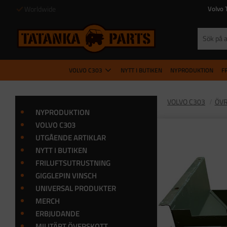
Fri frakt inom SV vid köp över 500 kr
Volvo 
VOLVO C303
NYTT I BUTIKEN
NYPRODUKTION
F
VOLVO C303
ÖVR
NYPRODUKTION
VOLVO C303
UTGÅENDE ARTIKLAR
NYTT I BUTIKEN
FRILUFTSUTRUSTNING
GIGGLEPIN VINSCH
UNIVERSAL PRODUKTER
MERCH
ERBJUDANDE
MILITÄRT ÖVERSKOTT