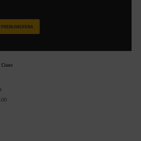
PRENUMERERA
 Claes
u
5:00