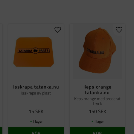
gg till i favoriter
Lägg till i favoriter
Lägg til
Isskrapa tatanka.nu
Keps orange
tatanka.nu
Isskrapa av plast
Keps orange med broderat
tryck
15
SEK
150
SEK
I lager
I lager
KÖP
KÖP