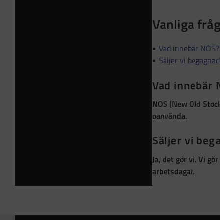
Vanliga frå
Vad innebär NOS?
Säljer vi begagna
Vad innebär
NOS (New Old Stoc
oanvända
.
Säljer vi be
Ja, det gör vi. Vi g
arbetsdagar.