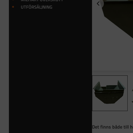
UTFÖRSÄLJNING
Det finns både till h