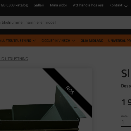
TGB C303 katalog
Galleri
Mina sidor
Att handla hos oss
Kontakt
RILUFTSUTRUSTNING
GIGGLEPIN VINSCH
OLJA MIDLAND
UNIVERSAL P
IG UTRUSTNING
Sl
Dess
NOS
1 
Antal