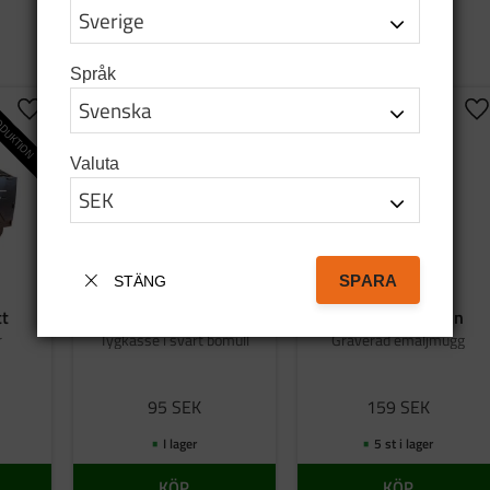
Språk
DUKTION
Lägg till i favoriter
Lägg till i favoriter
Lä
Valuta
SPARA
STÄNG
tt
Bag tatanka.nu
Emaljmugg grön
r
Tygkasse i svart bomull
Graverad emaljmugg
95
SEK
159
SEK
I lager
5 st i lager
KÖP
KÖP