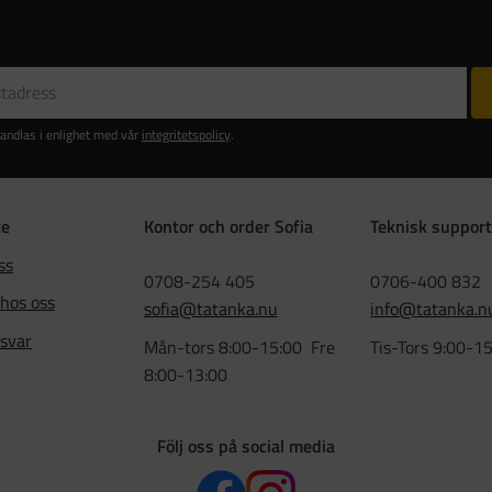
andlas i enlighet med vår
integritetspolicy
.
ce
Kontor och order Sofia
Teknisk support
ss
0708-254 405
0706-400 832
 hos oss
sofia@tatanka.nu
info@tatanka.n
 svar
Mån-tors 8:00-15:00 Fre
Tis-Tors 9:00-1
8:00-13:00
Följ oss på social media