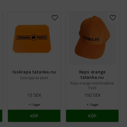
gg till i favoriter
Lägg till i favoriter
Lägg til
Isskrapa tatanka.nu
Keps orange
tatanka.nu
Isskrapa av plast
Keps orange med broderat
tryck
15
SEK
150
SEK
I lager
I lager
KÖP
KÖP