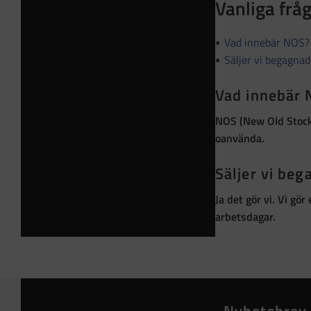
Vanliga frå
Vad innebär NOS?
Säljer vi begagna
Vad innebär
NOS (New Old Stoc
oanvända
.
Säljer vi be
Ja det gör vi. Vi gö
arbetsdagar.