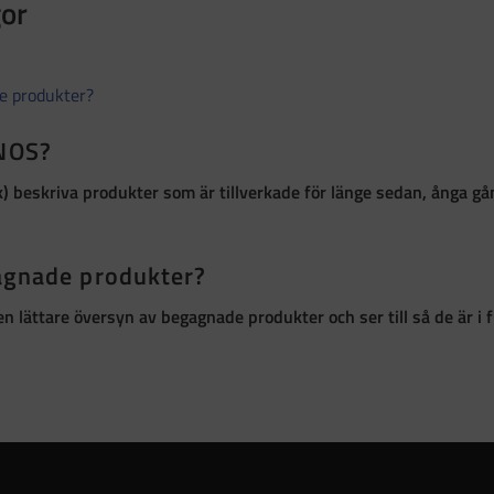
gor
de produkter?
 NOS?
k)
beskriva produkter som är
tillverkade för länge sedan, ånga g
gagnade produkter?
r en lättare översyn av begagnade produkter och ser till så de är 