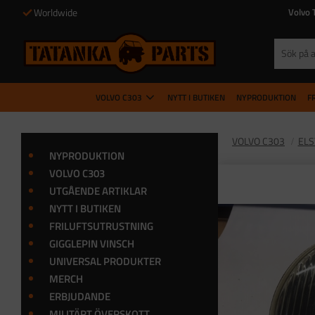
Worldwide
Volvo 
VOLVO C303
NYTT I BUTIKEN
NYPRODUKTION
F
VOLVO C303
EL
NYPRODUKTION
VOLVO C303
UTGÅENDE ARTIKLAR
NYTT I BUTIKEN
FRILUFTSUTRUSTNING
GIGGLEPIN VINSCH
UNIVERSAL PRODUKTER
MERCH
ERBJUDANDE
MILITÄRT ÖVERSKOTT