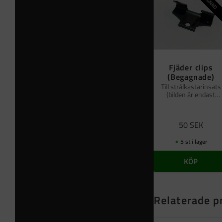
Fjäder clips
(Begagnade)
Till strålkastarinsats
(bilden är endast
referens)
50
SEK
5 st i lager
KÖP
Relaterade p