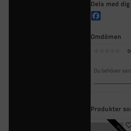
Dela med dig
Facebook
Omdömen
D
Produkter so
BEGAGNAD
L