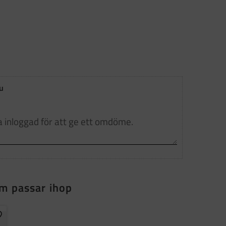
u
m passar ihop
ägg till i favoriter