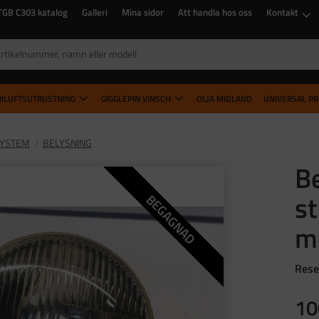
TGB C303 katalog
Galleri
Mina sidor
Att handla hos oss
Kontakt
RILUFTSUTRUSTNING
GIGGLEPIN VINSCH
OLJA MIDLAND
UNIVERSAL P
SYSTEM
BELYSNING
B
st
BEGAGNAD
m
Rese
10