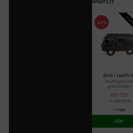
Merch
NYPRO
43
%
Grill i rostfri
Rostfri grill infö
grillsäsongen
800
SEK
1 400
SEK
I lager
KÖP