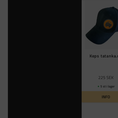
Keps tatanka
225
SEK
5 st i lager
INFO