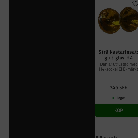
L
Strålkastarinsat
gult glas H4
Den är utrustad med
H4-sockel Ej E-märk
749
SEK
I lager
KÖP