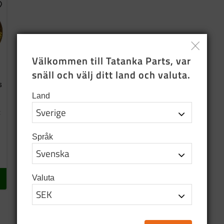
ägg till i favoriter
Välkommen till Tatanka Parts, var 
snäll och välj ditt land och valuta.
s
Land
t
Språk
Valuta