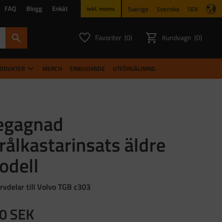
FAQ
Blogg
Enkät
Sverige
Svenska
SEK
inkl. moms
Favoriter
Kundvagn
0
0
ANTAL FAVORITER:
ANTAL PR
RODUKTER
MERCH
ERBJUDANDE
UTFÖRSÄLJNING
egagnad
rålkastarinsats äldre
odell
rvdelar till Volvo TGB c303
0
SEK