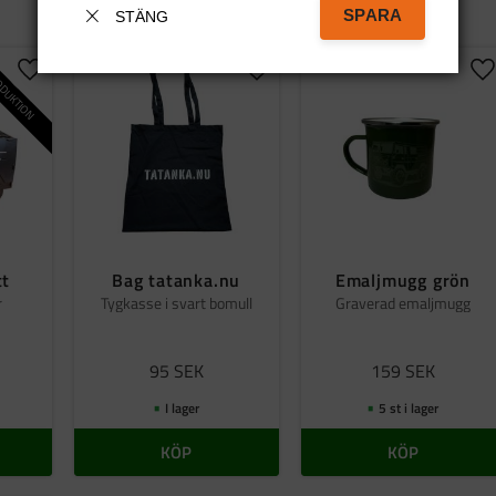
SPARA
STÄNG
DUKTION
Lägg till i favoriter
Lägg till i favoriter
Lä
tt
Bag tatanka.nu
Emaljmugg grön
r
Tygkasse i svart bomull
Graverad emaljmugg
95
SEK
159
SEK
I lager
5 st i lager
KÖP
KÖP