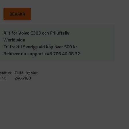
till i favoriter
BEVAKA
Allt för Volvo C303 och Friluftsliv
Worldwide
Fri frakt i Sverige vid köp över 500 kr
Behöver du support +46 706 40 08 32
status
Tillfälligt slut
elnr
240518B