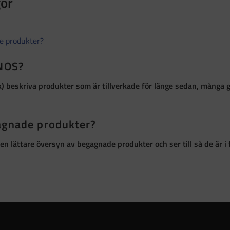
gor
de produkter?
 NOS?
k)
beskriva produkter som är
tillverkade för länge sedan, många 
gagnade produkter?
ör en lättare översyn av begagnade produkter och ser till så de är