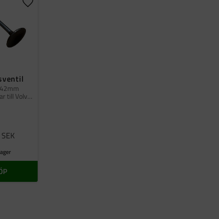
er
Lägg till i favoriter
sventil
g 42mm
r till Volvo
 c303
SEK
 lager
ÖP