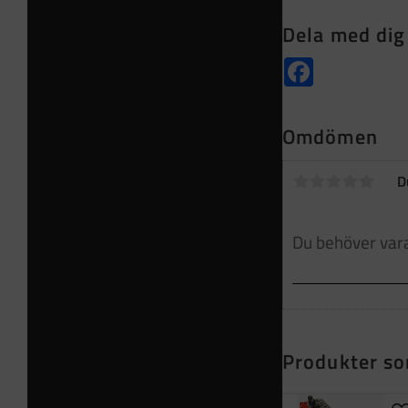
Dela med dig
Facebook
Omdömen
D
Produkter so