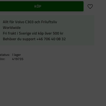
Lägg till i f
KÖP
Allt för Volvo C303 och Friluftsliv
Worldwide
Fri frakt i Sverige vid köp över 500 kr
Behöver du support +46 706 40 08 32
status
I lager
elnr
419735