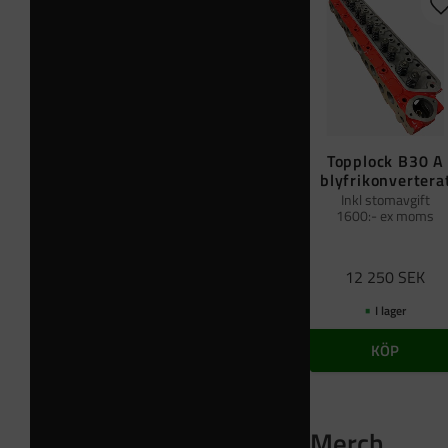
L
Topplock B30 A
blyfrikonvertera
Inkl stomavgift
1600:- ex moms
12 250
SEK
I lager
KÖP
Merch