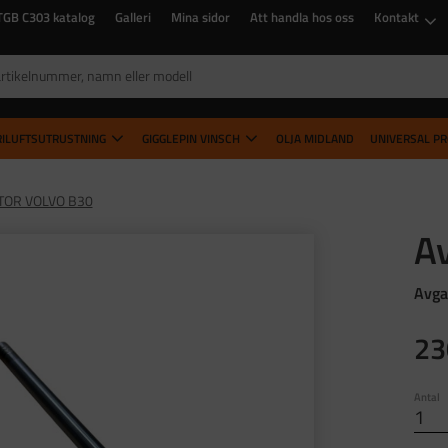
TGB C303 katalog
Galleri
Mina sidor
Att handla hos oss
Kontakt
RILUFTSUTRUSTNING
GIGGLEPIN VINSCH
OLJA MIDLAND
UNIVERSAL P
OR VOLVO B30
A
Avga
23
Antal