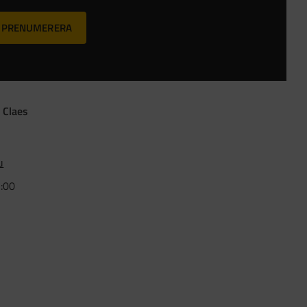
PRENUMERERA
 Claes
u
5:00