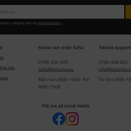
andlas i enlighet med vår
integritetspolicy
.
ce
Kontor och order Sofia
Teknisk support
ss
0708-254 405
0706-400 832
 hos oss
sofia@tatanka.nu
info@tatanka.n
 svar
Mån-tors 8:00-15:00 Fre
Tis-Tors 9:00-1
8:00-13:00
Följ oss på social media