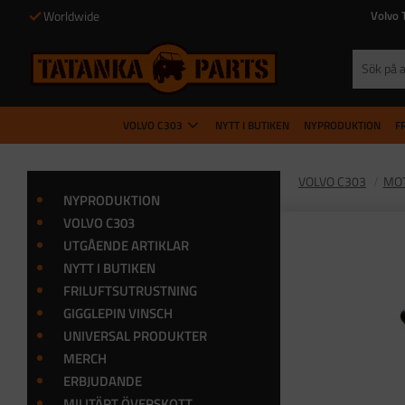
Worldwide
Volvo 
VOLVO C303
NYTT I BUTIKEN
NYPRODUKTION
F
VOLVO C303
MOT
NYPRODUKTION
VOLVO C303
UTGÅENDE ARTIKLAR
NYTT I BUTIKEN
FRILUFTSUTRUSTNING
GIGGLEPIN VINSCH
UNIVERSAL PRODUKTER
MERCH
ERBJUDANDE
MILITÄRT ÖVERSKOTT