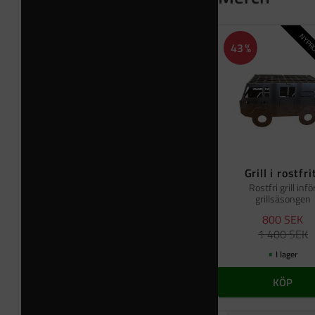
NYPRO
43
%
Grill i rostfri
Rostfri grill infö
grillsäsongen
800
SEK
1 400
SEK
I lager
KÖP