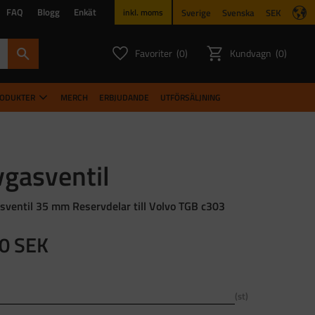
FAQ
Blogg
Enkät
Sverige
Svenska
SEK
inkl. moms
Favoriter
Kundvagn
0
0
ANTAL FAVORITER:
ANTAL PR
RODUKTER
MERCH
ERBJUDANDE
UTFÖRSÄLJNING
vgasventil
sventil 35 mm Reservdelar till Volvo TGB c303
0
SEK
st