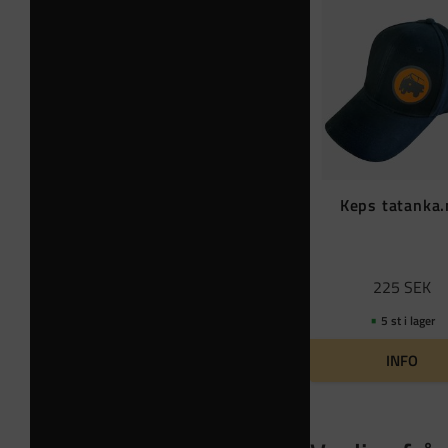
Keps tatanka
225
SEK
5 st i lager
INFO