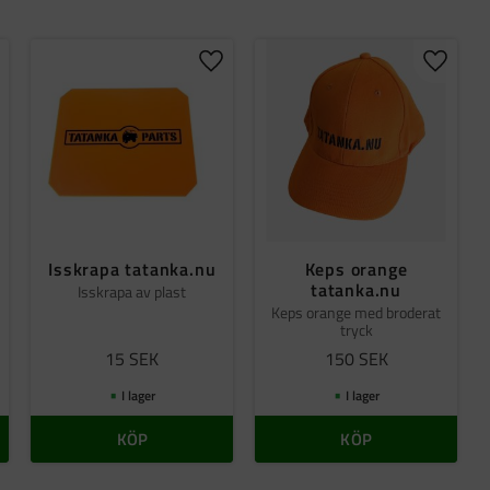
gg till i favoriter
Lägg till i favoriter
Lägg til
Isskrapa tatanka.nu
Keps orange
tatanka.nu
Isskrapa av plast
Keps orange med broderat
tryck
15
SEK
150
SEK
I lager
I lager
KÖP
KÖP