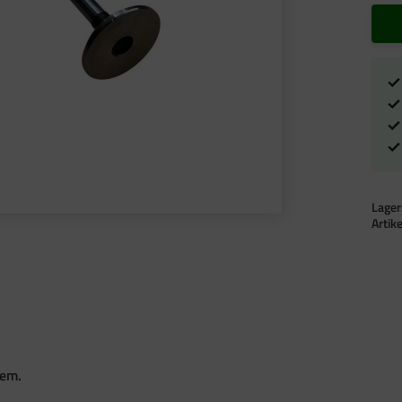
Lager
Artik
tem.