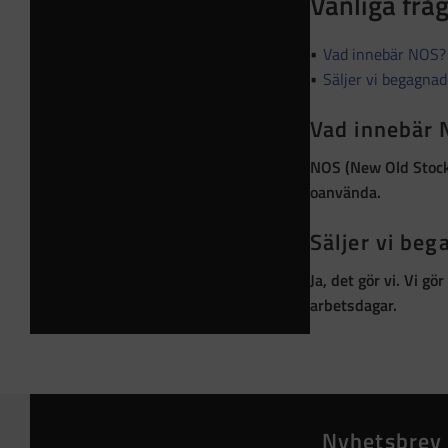
Vanliga frå
Vad innebär NOS?
Säljer vi begagna
Vad innebär
NOS (New Old Stoc
oanvända
.
Säljer vi be
Ja, det gör vi. Vi g
arbetsdagar.
Nyhetsbrev