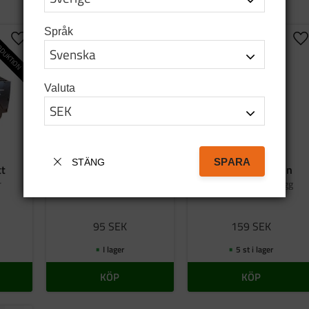
Språk
DUKTION
Lägg till i favoriter
Lägg till i favoriter
Lä
Valuta
SPARA
STÄNG
tt
Bag tatanka.nu
Emaljmugg grön
r
Tygkasse i svart bomull
Graverad emaljmugg
95
SEK
159
SEK
I lager
5 st i lager
KÖP
KÖP