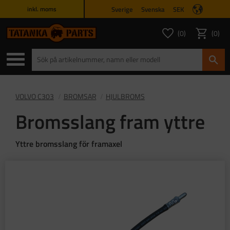
Sverige
Svenska
SEK
inkl. moms
Meny
0
0
ANTAL FAVORITER
ANTAL
Favoriter
Kundvagn
VOLVO C303
BROMSAR
HJULBROMS
Bromsslang fram yttre
Yttre bromsslang för framaxel