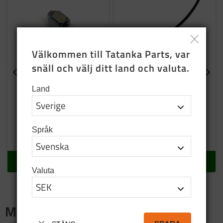
Välkommen till Tatanka Parts, var 
snäll och välj ditt land och valuta.
Bromsrörsnippel
Bromsslang mellan
Land
bakaxel och ram
Monteras mot bromsslang
Bromsslang mellan bakaxel
och ram
21
SEK
369
SEK
Språk
I lager
I lager
KÖP
KÖP
Valuta
Merch