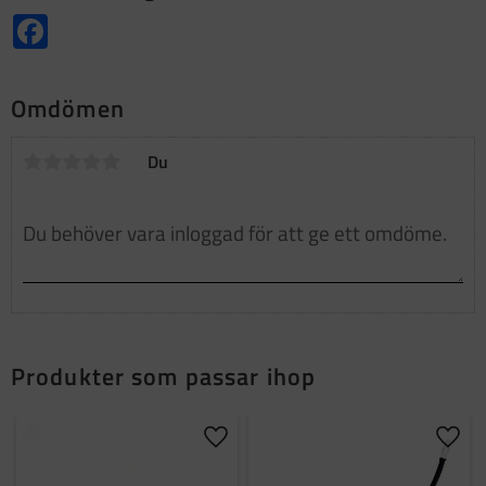
Facebook
Omdömen
Du
Produkter som passar ihop
Lägg till i favoriter
Lägg t