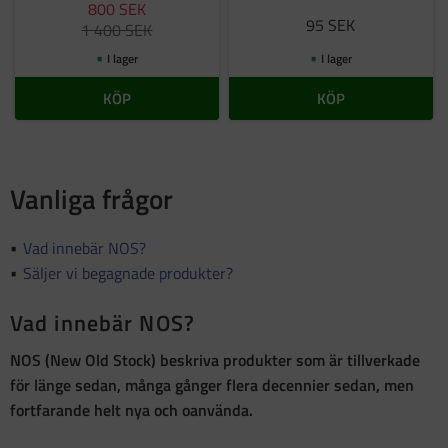
800
SEK
95
SEK
1 400
SEK
I lager
I lager
KÖP
KÖP
Vanliga frågor
Vad innebär NOS?
Säljer vi begagnade produkter?
Vad innebär NOS?
NOS (New Old Stock)
beskriva produkter som är
tillverkade
för länge sedan, många gånger flera decennier sedan, men
fortfarande helt nya och oanvända
.