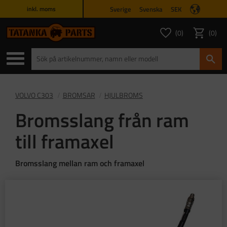
Sverige
Svenska
SEK
inkl. moms
Meny
0
0
ANTAL FAVORITER
ANTAL
Favoriter
Kundvagn
VOLVO C303
BROMSAR
HJULBROMS
Bromsslang från ram
till framaxel
Bromsslang mellan ram och framaxel