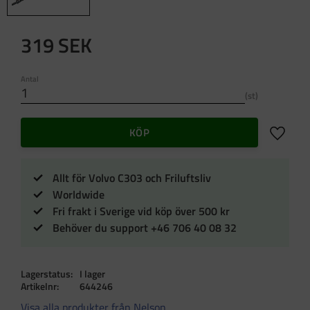
319
SEK
Antal
st
Lägg till 
KÖP
Allt för Volvo C303 och Friluftsliv
Worldwide
Fri frakt i Sverige vid köp över 500 kr
Behöver du support +46 706 40 08 32
Lagerstatus
I lager
Artikelnr
644246
Visa alla produkter från Nelson