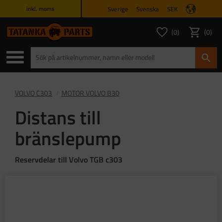
Sverige
Svenska
SEK
inkl. moms
Meny
0
0
ANTAL FAVORITER
ANTAL
Favoriter
Kundvagn
VOLVO C303
MOTOR VOLVO B30
Distans till
bränslepump
Reservdelar till Volvo TGB c303