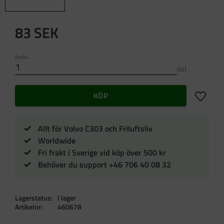
83
SEK
Antal
st
Lägg till 
KÖP
Allt för Volvo C303 och Friluftsliv
Worldwide
Fri frakt i Sverige vid köp över 500 kr
Behöver du support +46 706 40 08 32
Lagerstatus
I lager
Artikelnr
460678