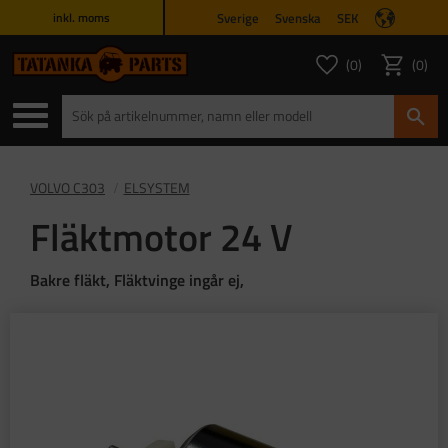
Sverige
Svenska
SEK
inkl. moms
Meny
0
0
ANTAL FAVORITER
ANTAL
Favoriter
Kundvagn
VOLVO C303
ELSYSTEM
Fläktmotor 24 V
Bakre fläkt, Fläktvinge ingår ej,