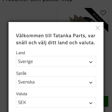
BEGAGNAD
Lägg t
Välkommen till Tatanka Parts, var 
snäll och välj ditt land och valuta.
Land
Begagnad fläktmotor
med fläktvinge 24 V
Språk
Främre
2 000
SEK
I lager
Valuta
KÖP