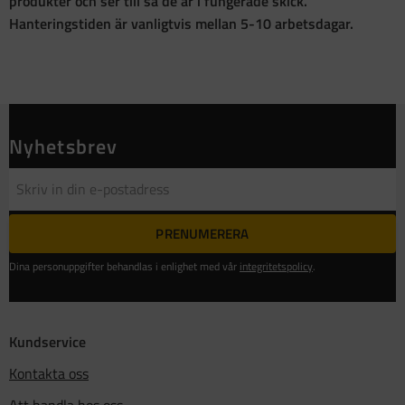
produkter och ser till så de är i fungerade skick.
Hanteringstiden är vanligtvis mellan 5-10 arbetsdagar.
Nyhetsbrev
PRENUMERERA
Dina personuppgifter behandlas i enlighet med vår
integritetspolicy
.
Kundservice
Kontakta oss
Att handla hos oss