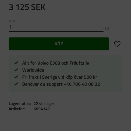
3 125
SEK
Antal
st
Lägg till 
KÖP
Allt för Volvo C303 och Friluftsliv
Worldwide
Fri frakt i Sverige vid köp över 500 kr
Behöver du support +46 706 40 08 32
Lagerstatus
22 st i lager
Artikelnr
6894147