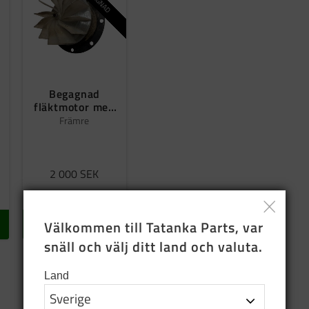
Begagnad
fläktmotor med
fläktvinge 24 V
Främre
2 000
SEK
I lager
Välkommen till Tatanka Parts, var 
KÖP
snäll och välj ditt land och valuta.
Land