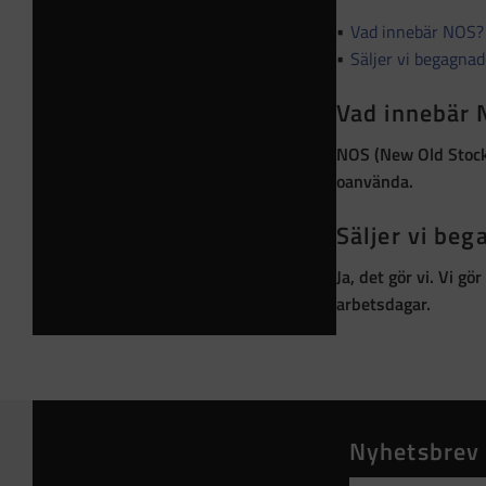
Vad innebär NOS?
Säljer vi begagna
Vad innebär
NOS (New Old Stoc
oanvända
.
Säljer vi be
Ja, det gör vi. Vi g
arbetsdagar.
Nyhetsbrev