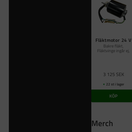
Fläktmotor 24 V
Bakre fläkt,
Fläktvinge ingår ej,
3 125
SEK
22 st i lager
KÖP
Merch