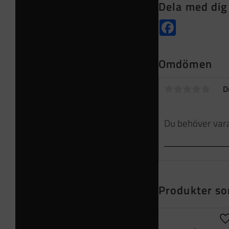
Dela med dig
Facebook
Omdömen
D
Produkter so
L