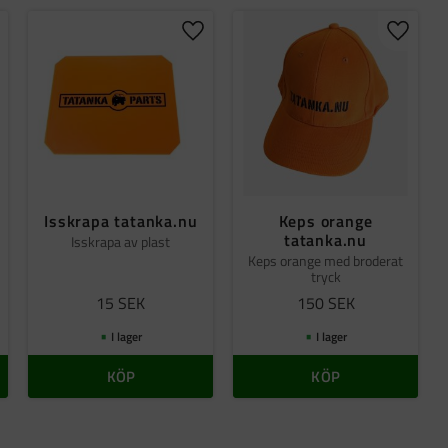
gg till i favoriter
Lägg till i favoriter
Lägg til
Isskrapa tatanka.nu
Keps orange
tatanka.nu
Isskrapa av plast
Keps orange med broderat
tryck
15
SEK
150
SEK
I lager
I lager
KÖP
KÖP