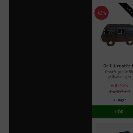
NYPRO
43
%
Grill i rostfri
Rostfri grill infö
grillsäsongen
800
SEK
1 400
SEK
I lager
KÖP