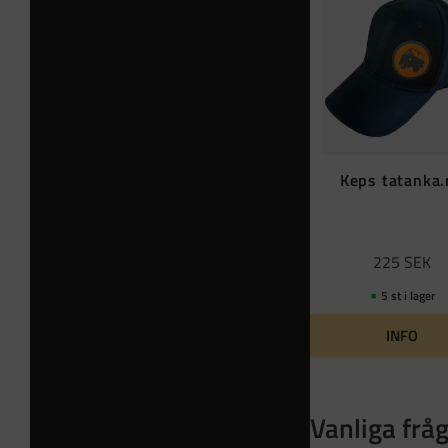
Keps tatanka
225
SEK
5 st i lager
INFO
Vanliga frå