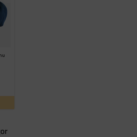
Lägg till i favoriter
.nu
gor