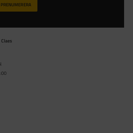
PRENUMERERA
 Claes
u
5:00