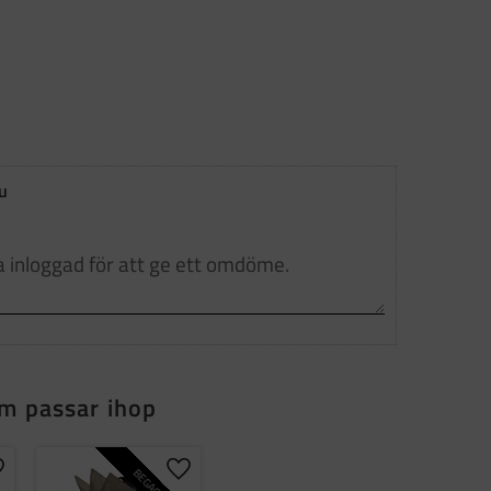
u
m passar ihop
BEGAGNAD
ägg till i favoriter
Lägg till i favoriter