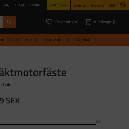
FAQ
Blogg
Enkät
Sverige
Svenska
SEK
inkl. moms
Favoriter
Kundvagn
0
0
ANTAL FAVORITER:
ANTAL PR
RODUKTER
MERCH
ERBJUDANDE
UTFÖRSÄLJNING
läktmotorfäste
e fläkt
9
SEK
st