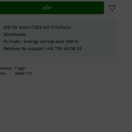
Lägg till i f
KÖP
Allt för Volvo C303 och Friluftsliv
Worldwide
Fri frakt i Sverige vid köp över 500 kr
Behöver du support +46 706 40 08 32
status
I lager
elnr
6894173