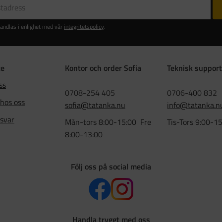
andlas i enlighet med vår
integritetspolicy
.
ce
Kontor och order Sofia
Teknisk support
ss
0708-254 405
0706-400 832
 hos oss
sofia@tatanka.nu
info@tatanka.n
 svar
Mån-tors 8:00-15:00 Fre
Tis-Tors 9:00-1
8:00-13:00
Följ oss på social media
Handla tryggt med oss