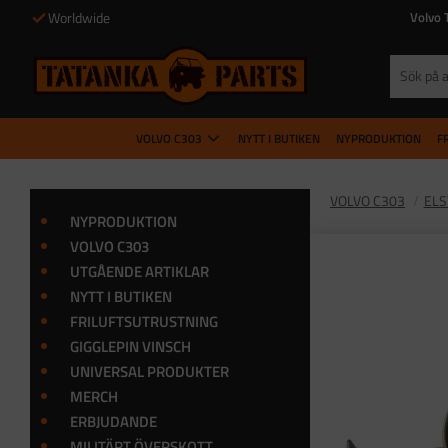
Worldwide
Volvo 
VOLVO C303
NYTT I BUTIKEN
NYPRODUKTION
F
VOLVO C303
EL
NYPRODUKTION
VOLVO C303
UTGÅENDE ARTIKLAR
NYTT I BUTIKEN
FRILUFTSUTRUSTNING
GIGGLEPIN VINSCH
UNIVERSAL PRODUKTER
MERCH
ERBJUDANDE
MILITÄRT ÖVERSKOTT