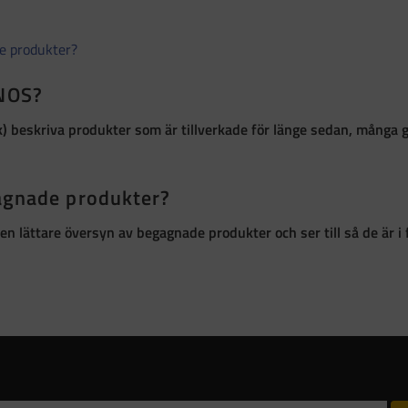
de produkter?
 NOS?
k)
beskriva produkter som är
tillverkade för länge sedan, många 
gagnade produkter?
ör en lättare översyn av begagnade produkter och ser till så de är