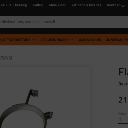
TGB C303 katalog
Galleri
Mina sidor
Att handla hos oss
Kontakt
RILUFTSUTRUSTNING
GIGGLEPIN VINSCH
OLJA MIDLAND
UNIVERSAL P
SYSTEM
F
Bakr
21
Antal