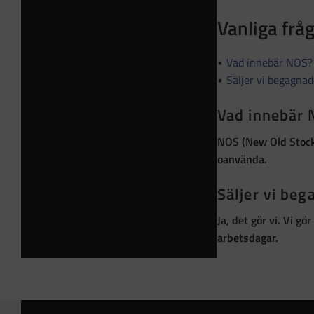
Vanliga frå
Vad innebär NOS?
Säljer vi begagna
Vad innebär
NOS (New Old Stoc
oanvända
.
Säljer vi be
Ja, det gör vi. Vi g
arbetsdagar.