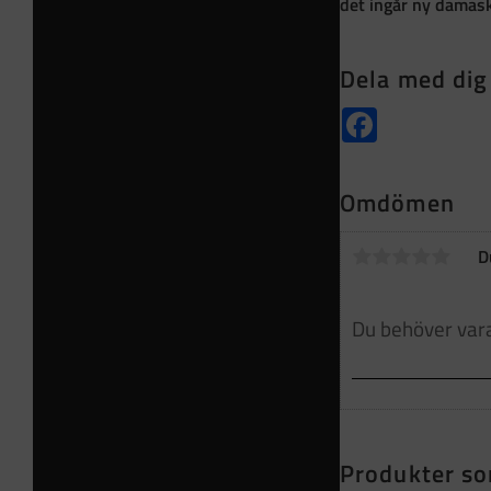
det ingår ny damask
Dela med dig
Facebook
Omdömen
D
Produkter so