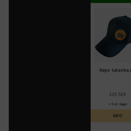
Keps tatanka
225
SEK
5 st i lager
INFO