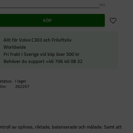
st
Lägg till i f
KÖP
Allt för Volvo C303 och Friluftsliv
Worldwide
Fri frakt i Sverige vid köp över 500 kr
Behöver du support +46 706 40 08 32
status
I lager
elnr
262257
troll av splines, riktade, balanserade och målade. Samt att