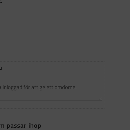
.
u
m passar ihop