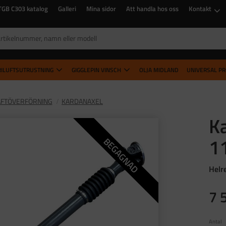
TGB C303 katalog
Galleri
Mina sidor
Att handla hos oss
Kontakt
RILUFTSUTRUSTNING
GIGGLEPIN VINSCH
OLJA MIDLAND
UNIVERSAL P
FTÖVERFÖRNING
KARDANAXEL
K
1
BEGAGNAD
Helr
7 
Antal