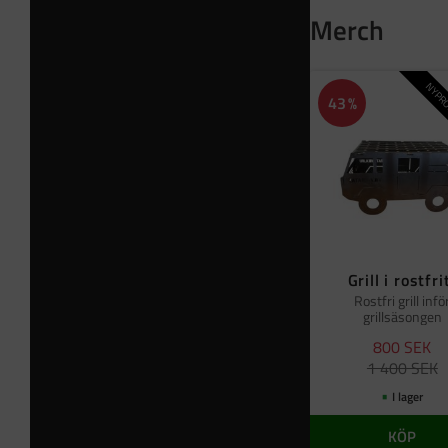
Merch
NYPRO
43
%
Grill i rostfri
Rostfri grill infö
grillsäsongen
800
SEK
1 400
SEK
I lager
KÖP