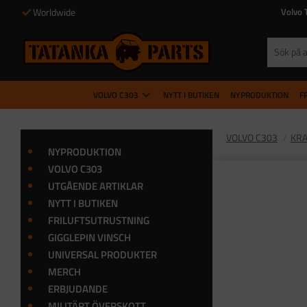
Worldwide
Volvo 
VOLVO C303
NYTT I BUTIKEN
NYPRODUKTION
F
VOLVO C303
KRA
NYPRODUKTION
VOLVO C303
UTGÅENDE ARTIKLAR
NYTT I BUTIKEN
FRILUFTSUTRUSTNING
GIGGLEPIN VINSCH
UNIVERSAL PRODUKTER
MERCH
ERBJUDANDE
MILITÄRT ÖVERSKOTT