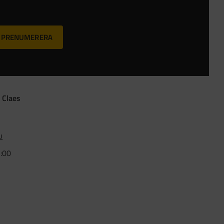
PRENUMERERA
 Claes
u
5:00