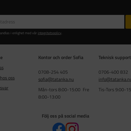
andlas i enlighet med vår
integritetspolicy
.
ce
Kontor och order Sofia
Teknisk support
ss
0708-254 405
0706-400 832
 hos oss
sofia@tatanka.nu
info@tatanka.n
 svar
Mån-tors 8:00-15:00 Fre
Tis-Tors 9:00-1
8:00-13:00
Följ oss på social media