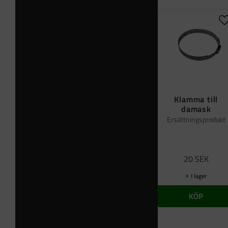
L
Klamma till
damask
Ersättningsprodukt
20
SEK
I lager
KÖP