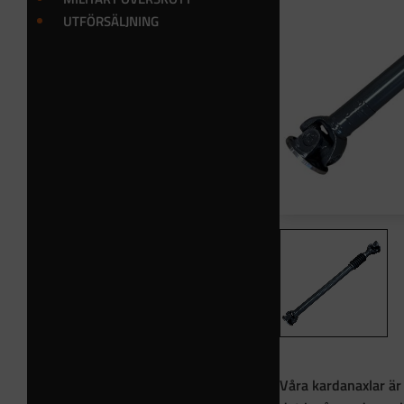
UTFÖRSÄLJNING
Våra kardanaxlar är