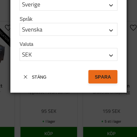
Språk
DUKTION
Lägg till i favoriter
Lägg till i favoriter
Lä
Valuta
SPARA
STÄNG
tt
Bag tatanka.nu
Emaljmugg grön
r
Tygkasse i svart bomull
Graverad emaljmugg
95
SEK
159
SEK
I lager
5 st i lager
KÖP
KÖP