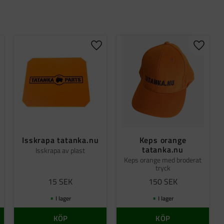
gg till i favoriter
Lägg till i favoriter
Lägg til
Isskrapa tatanka.nu
Keps orange
tatanka.nu
Isskrapa av plast
Keps orange med broderat
tryck
15
SEK
150
SEK
I lager
I lager
KÖP
KÖP