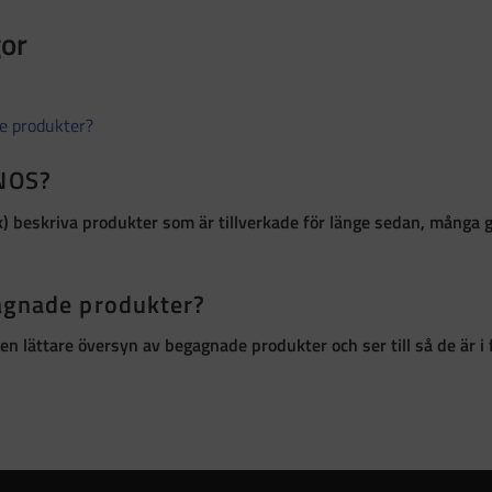
gor
de produkter?
 NOS?
k)
beskriva produkter som är
tillverkade för länge sedan, många 
gagnade produkter?
ör en lättare översyn av begagnade produkter och ser till så de är