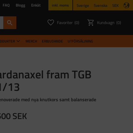
FAQ
Blogg
Enkät
Sverige
Svenska
SEK
inkl. moms
Favoriter
Kundvagn
0
0
ANTAL FAVORITER:
ANTAL PR
RODUKTER
MERCH
ERBJUDANDE
UTFÖRSÄLJNING
ardanaxel fram TGB
1/13
enoverade med nya knutkors samt balanserade
500
SEK