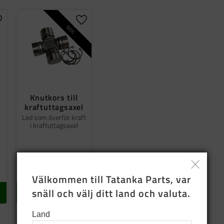
ägg till i favoriter
Lägg till i favoriter
NOS
Knutkors till
kraftuttagsaxel
Led som överför kraft
i kraftuttagsaxel
249
SEK
I lager
Välkommen till Tatanka Parts, var 
snäll och välj ditt land och valuta.
KÖP
Land