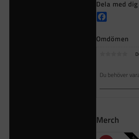
Dela med dig
Facebook
Omdömen
D
Merch