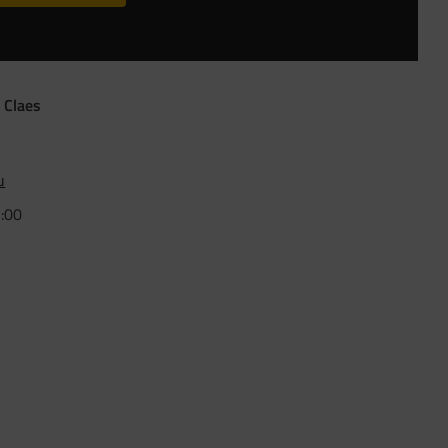
 Claes
u
5:00