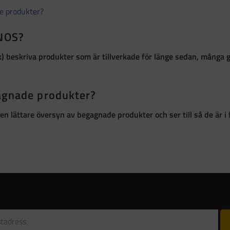
de produkter?
 NOS?
k)
beskriva produkter som är
tillverkade för länge sedan, många 
gagnade produkter?
ör en lättare översyn av begagnade produkter och ser till så de är