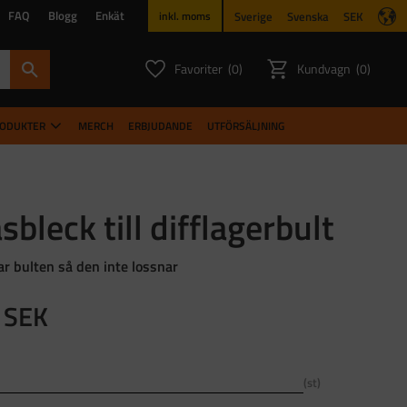
FAQ
Blogg
Enkät
Sverige
Svenska
SEK
inkl. moms
Favoriter
Kundvagn
0
0
ANTAL FAVORITER:
ANTAL PR
RODUKTER
MERCH
ERBJUDANDE
UTFÖRSÄLJNING
sbleck till difflagerbult
ar bulten så den inte lossnar
SEK
st