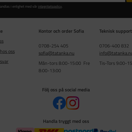
andlas i enlighet med vår
integritetspolicy
.
ce
Kontor och order Sofia
Teknisk support
ss
0708-254 405
0706-400 832
 hos oss
sofia@tatanka.nu
info@tatanka.n
 svar
Mån-tors 8:00-15:00 Fre
Tis-Tors 9:00-1
8:00-13:00
Följ oss på social media
Handla tryggt med oss