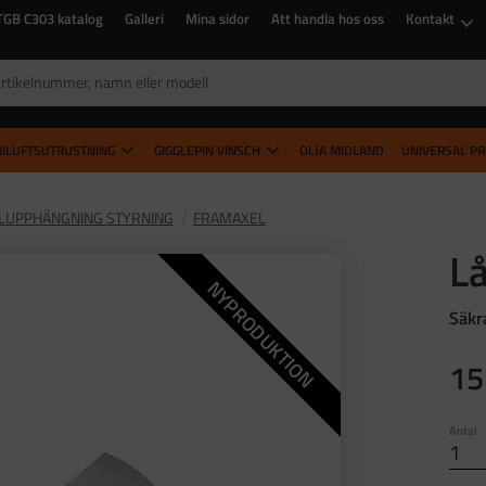
TGB C303 katalog
Galleri
Mina sidor
Att handla hos oss
Kontakt
RILUFTSUTRUSTNING
GIGGLEPIN VINSCH
OLJA MIDLAND
UNIVERSAL P
LUPPHÄNGNING STYRNING
FRAMAXEL
Lå
NYPRODUKTION
Säkr
15
Antal