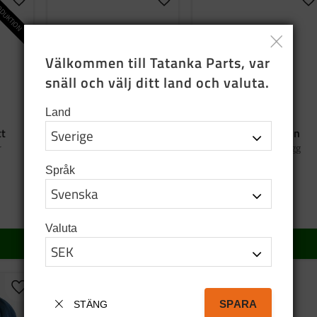
DUKTION
Lägg till i favoriter
Lägg till i favoriter
Lä
Välkommen till Tatanka Parts, var 
snäll och välj ditt land och valuta.
Land
tt
Bag tatanka.nu
Emaljmugg grön
r
Tygkasse i svart bomull
Graverad emaljmugg
Språk
95
SEK
159
SEK
I lager
5 st i lager
Valuta
KÖP
KÖP
Lägg till i favoriter
SPARA
STÄNG