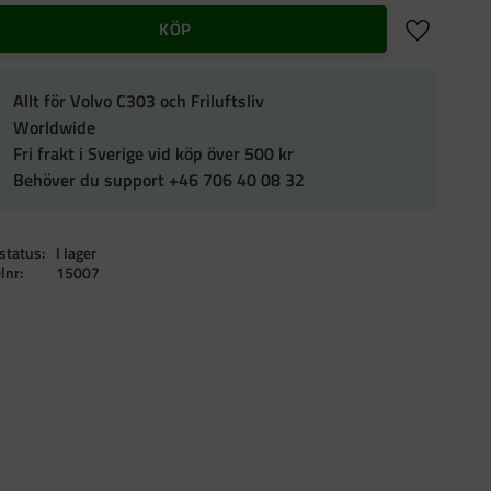
Lägg till i f
KÖP
Allt för Volvo C303 och Friluftsliv
Worldwide
Fri frakt i Sverige vid köp över 500 kr
Behöver du support +46 706 40 08 32
status
I lager
elnr
15007