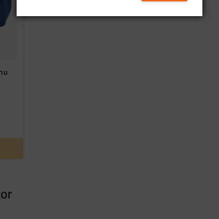
.nu
gor