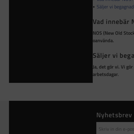
Säljer vi begagna
Vad innebär
NOS (New Old Stoc
oanvända
.
Säljer vi be
Ja, det gör vi. Vi g
arbetsdagar.
Nyhetsbrev