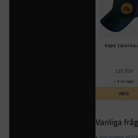
Keps tatanka
225
SEK
5 st i lager
INFO
Vanliga frå
Vad innebär NOS?