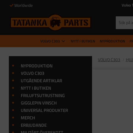
Worldwide
Volvo 
VOLVO C303
NYTT I BUTIKEN
NYPRODUKTION
F
VOLVO C303
HJU
NYPRODUKTION
VOLVO C303
UTGÅENDE ARTIKLAR
NYTT I BUTIKEN
FRILUFTSUTRUSTNING
GIGGLEPIN VINSCH
UNIVERSAL PRODUKTER
MERCH
ERBJUDANDE
MILITÄRT ÖVERSKOTT