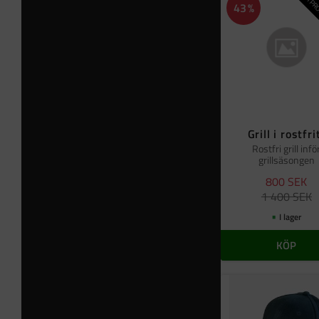
NYPRO
43
%
Grill i rostfri
Rostfri grill infö
grillsäsongen
800
SEK
1 400
SEK
I lager
KÖP