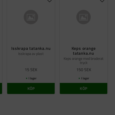
gg till i favoriter
Lägg till i favoriter
Lägg til
Isskrapa tatanka.nu
Keps orange
tatanka.nu
Isskrapa av plast
Keps orange med broderat
tryck
15
SEK
150
SEK
I lager
I lager
KÖP
KÖP