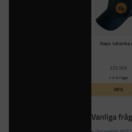
Keps tatanka
225
SEK
5 st i lager
INFO
Vanliga frå
Vad innebär NOS?