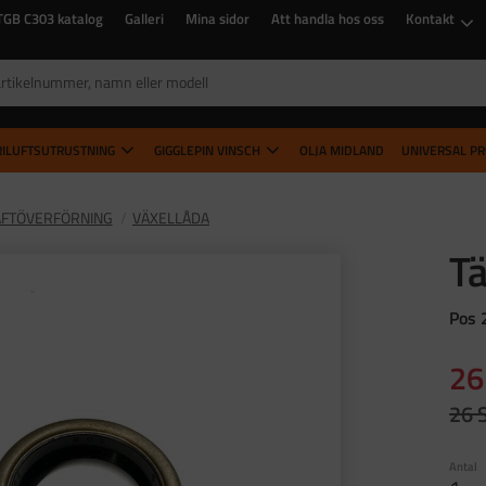
TGB C303 katalog
Galleri
Mina sidor
Att handla hos oss
Kontakt
RILUFTSUTRUSTNING
GIGGLEPIN VINSCH
OLJA MIDLAND
UNIVERSAL P
FTÖVERFÖRNING
VÄXELLÅDA
Tä
Pos 
Ne
26
Ordi
26
Antal