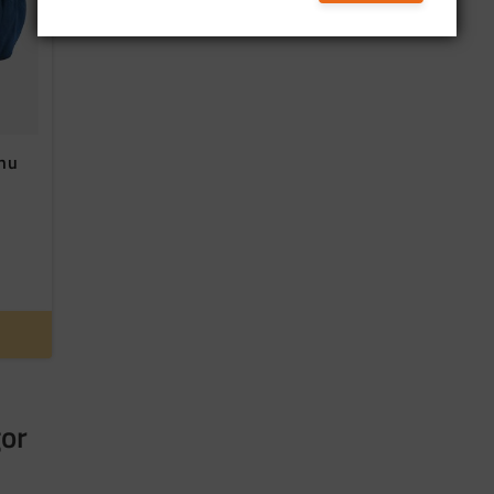
.nu
gor