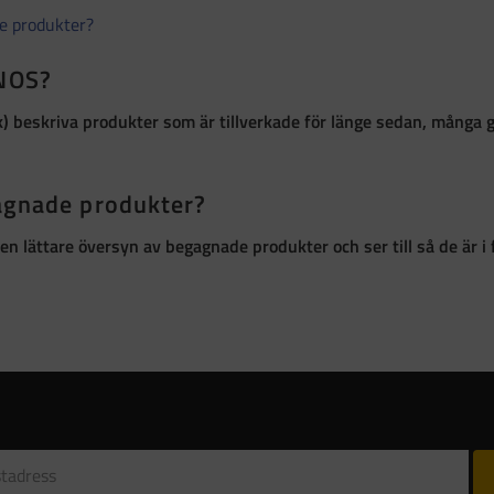
de produkter?
 NOS?
k)
beskriva produkter som är
tillverkade för länge sedan, många 
gagnade produkter?
ör en lättare översyn av begagnade produkter och ser till så de är