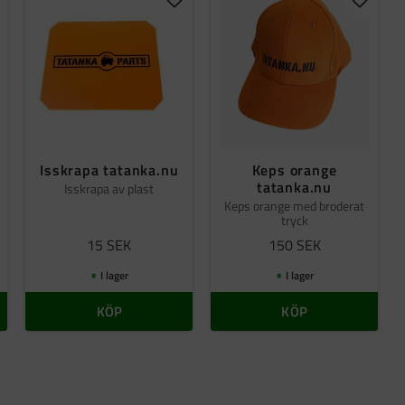
gg till i favoriter
Lägg till i favoriter
Lägg til
Isskrapa tatanka.nu
Keps orange
tatanka.nu
Isskrapa av plast
Keps orange med broderat
tryck
15
SEK
150
SEK
I lager
I lager
KÖP
KÖP