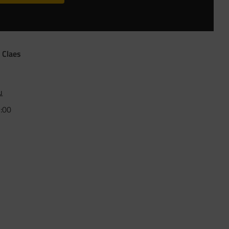
 Claes
u
5:00