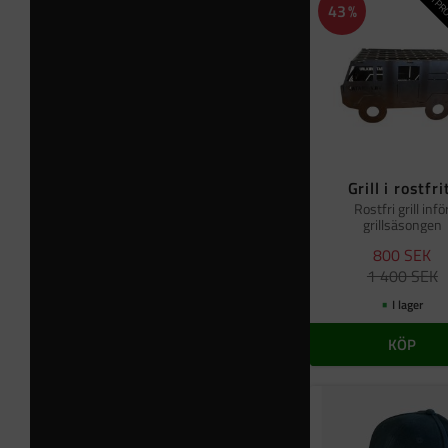
NYPRO
43
%
Grill i rostfri
Rostfri grill infö
grillsäsongen
800
SEK
1 400
SEK
I lager
KÖP