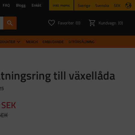
FAQ
Blogg
Enkät
Sverige
Svenska
SEK
inkl. moms
Favoriter
Kundvagn
0
0
ANTAL FAVORITER:
ANTAL PR
RODUKTER
MERCH
ERBJUDANDE
UTFÖRSÄLJNING
tningsring till växellåda
25
dsatt pris:
SEK
narie pris:
SEK