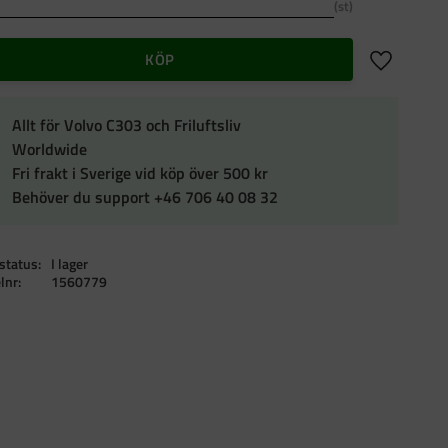
st
Lägg till i f
KÖP
Allt för Volvo C303 och Friluftsliv
Worldwide
Fri frakt i Sverige vid köp över 500 kr
Behöver du support +46 706 40 08 32
status
I lager
elnr
1560779