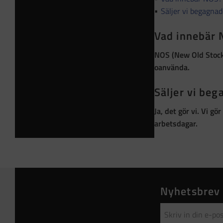
Säljer vi begagna
Vad innebär
NOS (New Old Stoc
oanvända
.
Säljer vi be
Ja, det gör vi. Vi g
arbetsdagar.
Nyhetsbrev