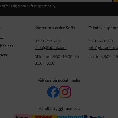
andlas i enlighet med vår
integritetspolicy
.
ce
Kontor och order Sofia
Teknisk support
ss
0708-254 405
0706-400 832
 hos oss
sofia@tatanka.nu
info@tatanka.n
 svar
Mån-tors 8:00-15:00 Fre
Tis-Tors 9:00-1
8:00-13:00
Följ oss på social media
Handla tryggt med oss