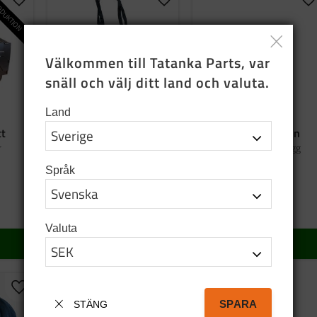
DUKTION
Lägg till i favoriter
Lägg till i favoriter
Lä
Välkommen till Tatanka Parts, var 
snäll och välj ditt land och valuta.
Land
tt
Bag tatanka.nu
Emaljmugg grön
r
Tygkasse i svart bomull
Graverad emaljmugg
Språk
95
SEK
159
SEK
I lager
5 st i lager
Valuta
KÖP
KÖP
Lägg till i favoriter
SPARA
STÄNG