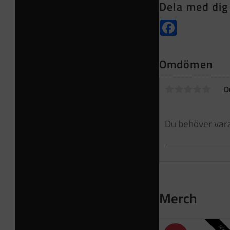
Dela med dig
Facebook
Omdömen
D
Merch