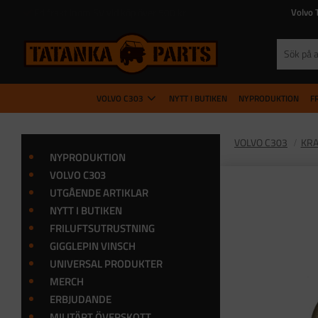
Fri frakt inom SV vid köp över 500 kr
Volvo 
VOLVO C303
NYTT I BUTIKEN
NYPRODUKTION
F
VOLVO C303
KRA
NYPRODUKTION
VOLVO C303
UTGÅENDE ARTIKLAR
NYTT I BUTIKEN
FRILUFTSUTRUSTNING
GIGGLEPIN VINSCH
UNIVERSAL PRODUKTER
MERCH
ERBJUDANDE
MILITÄRT ÖVERSKOTT