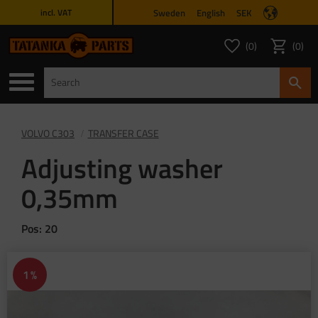
Sweden
English
SEK
incl. VAT
Menu
0
0
FAVORITES COUNT
ITEMS 
Favorites
Basket
VOLVO C303
TRANSFER CASE
Adjusting washer
0,35mm
Pos: 20
1
%