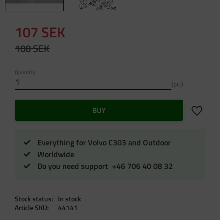
Reduced price:
107
SEK
Original price:
108
SEK
Quantity
pc.
Add to f
BUY
Everything for Volvo C303 and Outdoor
Worldwide
Do you need support +46 706 40 08 32
Stock status
In stock
Article SKU
44141