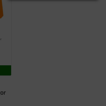
er
gor