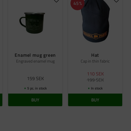
dd to favorites
Add to favorites
Add to 
45
%
Enamel mug green
Hat
Engraved enamel mug
Cap in thin fabric
110
SEK
159
SEK
199
SEK
5 pc. in stock
In stock
BUY
BUY