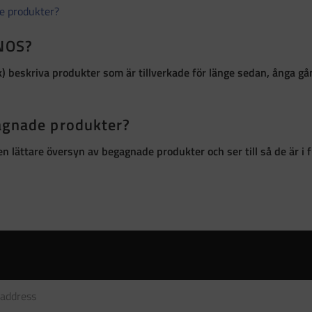
de produkter?
 NOS?
k)
beskriva produkter som är
tillverkade för länge sedan, ånga g
gagnade produkter?
r en lättare översyn av begagnade produkter och ser till så de är 