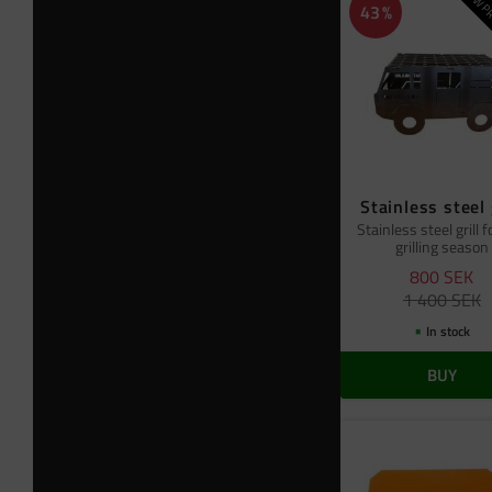
NEW PR
43
%
Stainless steel 
Stainless steel grill f
grilling season
800
SEK
1 400
SEK
In stock
BUY