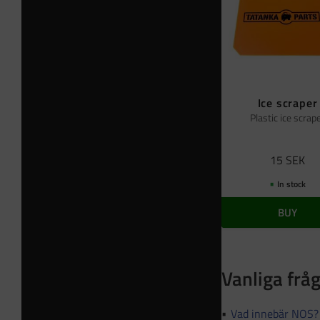
Ice scraper
Plastic ice scrap
15
SEK
In stock
BUY
Vanliga frå
Vad innebär NOS?