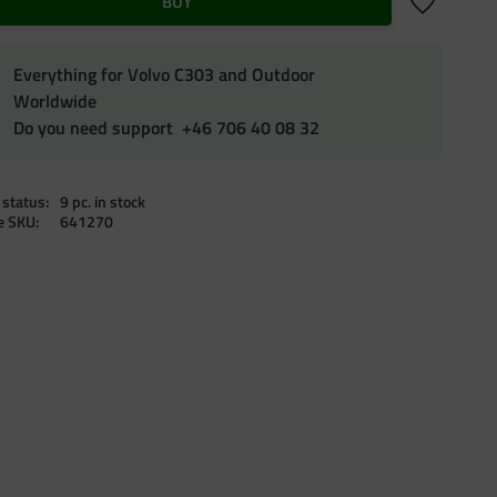
Add to favo
BUY
Everything for Volvo C303 and Outdoor
Worldwide
Do you need support +46 706 40 08 32
 status
9 pc. in stock
le SKU
641270