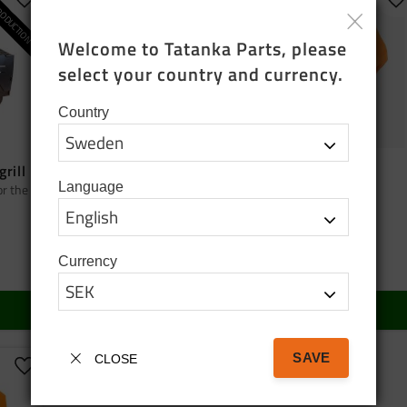
ODUCTION
Add to favorites
Add to favorites
A
Welcome to Tatanka Parts, please 
select your country and currency.
Country
grill
Bag tatanka.nu
Cap orange
Language
or the
Black cotton tote bag
Cap orange
95
SEK
150
SEK
Currency
In stock
In stock
BUY
BUY
SAVE
CLOSE
Add to favorites