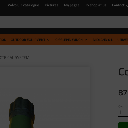
Volvo C 3 catalogue
Pictures
My pages
To shop at us
Contact
TION
OUTDOOR EQUIPMENT
GIGGLEPIN WINCH
MIDLAND OIL
UNIVE
CTRICAL SYSTEM
C
87
Quanti