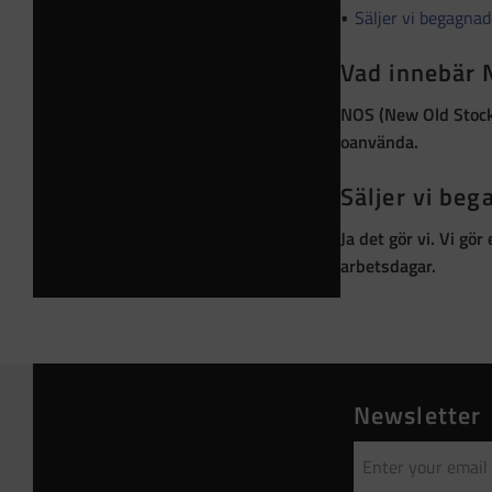
Säljer vi begagna
Vad innebär
NOS (New Old Stoc
oanvända
.
Säljer vi be
Ja det gör vi. Vi gö
arbetsdagar.
Newsletter