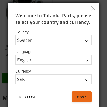
Welcome to Tatanka Parts, please 
select your country and currency.
Country
Companion flange for
axles and transfer case
The product is for front and rear
Language
axle Pos: 41 and transfer case
Pos 27 and 43
2 625
SEK
In stock
Currency
BUY
Merch
SAVE
CLOSE