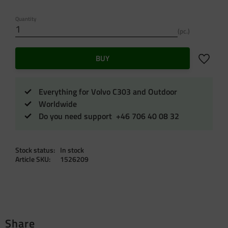
Quantity
pc.
Add to f
BUY
Everything for Volvo C303 and Outdoor
Worldwide
Do you need support +46 706 40 08 32
Stock status
In stock
Article SKU
1526209
Share