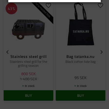
NEW PRODUCTION
Add to favorites
Add t
43
%
Stainless steel grill
Bag tatanka.nu
Stainless steel grill for the
Black cotton tote bag
grilling season
800
SEK
95
SEK
1 400
SEK
In stock
In stock
BUY
BUY