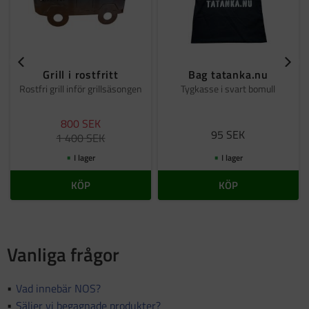
Grill i rostfritt
Bag tatanka.nu
Rostfri grill inför grillsäsongen
Tygkasse i svart bomull
800
SEK
95
SEK
1 400
SEK
I lager
I lager
KÖP
KÖP
Vanliga frågor
Vad innebär NOS?
Säljer vi begagnade produkter?