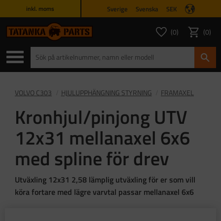
Sverige
Svenska
SEK
inkl. moms
Meny
0
0
ANTAL FAVORITER
ANTAL
Favoriter
Kundvagn
VOLVO C303
HJULUPPHÄNGNING STYRNING
FRAMAXEL
Kronhjul/pinjong UTV
12x31 mellanaxel 6x6
med spline för drev
Utväxling 12x31 2,58 lämplig utväxling för er som vill
köra fortare med lägre varvtal passar mellanaxel 6x6