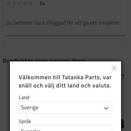
Du
Produkter som passar ihop
Välkommen till Tatanka Parts, var 
Lägg t
snäll och välj ditt land och valuta.
Land
Språk