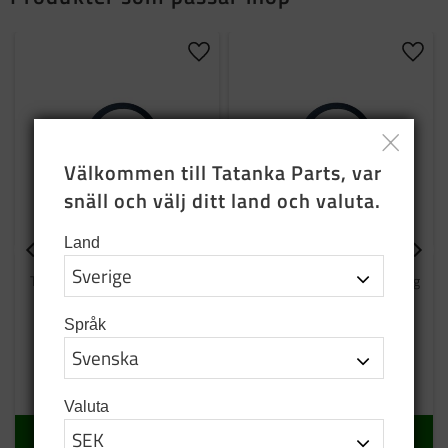
Lägg till i favoriter
Lägg t
Välkommen till Tatanka Parts, var 
snäll och välj ditt land och valuta.
Land
Justerbleck 0,10 mm
Justerbleck 0,15 mm
Tunt shims för finjustering av
Shims för att justera passning
spel
och tolerans
Språk
25
SEK
25
SEK
I lager
I lager
Valuta
KÖP
KÖP