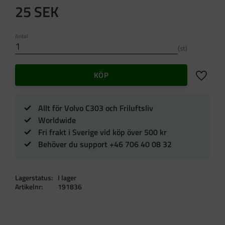
25
SEK
Antal
st
Lägg till 
KÖP
Allt för Volvo C303 och Friluftsliv
Worldwide
Fri frakt i Sverige vid köp över 500 kr
Behöver du support +46 706 40 08 32
Lagerstatus
I lager
Artikelnr
191836