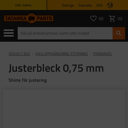
Sverige
Svenska
SEK
inkl. moms
Meny
0
0
ANTAL FAVORITER
ANTAL
Favoriter
Kundvagn
VOLVO C303
HJULUPPHÄNGNING STYRNING
FRAMAXEL
Justerbleck 0,75 mm
Shims för justering