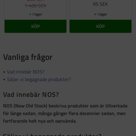
95
SEK
1 400
SEK
I lager
I lager
KÖP
KÖP
Vanliga frågor
Vad innebär NOS?
Säljer vi begagnade produkter?
Vad innebär NOS?
NOS (New Old Stock)
beskriva produkter som är
tillverkade
för länge sedan, många gånger flera decennier sedan, men
fortfarande helt nya och oanvända
.