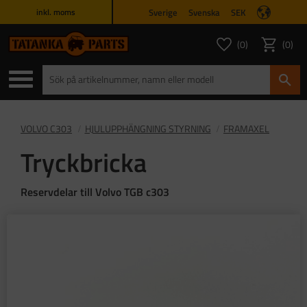
Sverige
Svenska
SEK
inkl. moms
Meny
0
0
ANTAL FAVORITER
ANTAL
Favoriter
Kundvagn
VOLVO C303
HJULUPPHÄNGNING STYRNING
FRAMAXEL
Tryckbricka
Reservdelar till Volvo TGB c303