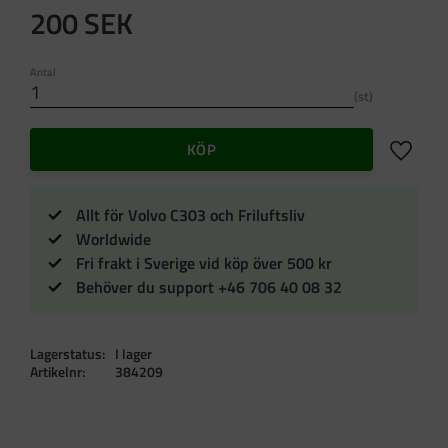
200
SEK
Antal
st
Lägg till 
KÖP
Allt för Volvo C303 och Friluftsliv
Worldwide
Fri frakt i Sverige vid köp över 500 kr
Behöver du support +46 706 40 08 32
Lagerstatus
I lager
Artikelnr
384209