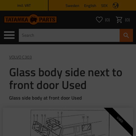
Sweden
English
SEK
incl. VAT
Menu
0
0
FAVORITES COUNT
ITEMS 
Favorites
Basket
VOLVO C303
Glass body side next to
front door Used
Glass side body at front door Used
USED