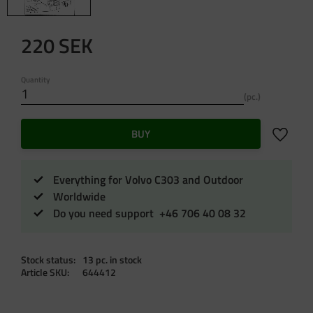
220
SEK
Quantity
pc.
Add to f
BUY
Everything for Volvo C303 and Outdoor
Worldwide
Do you need support +46 706 40 08 32
Stock status
13 pc. in stock
Article SKU
644412