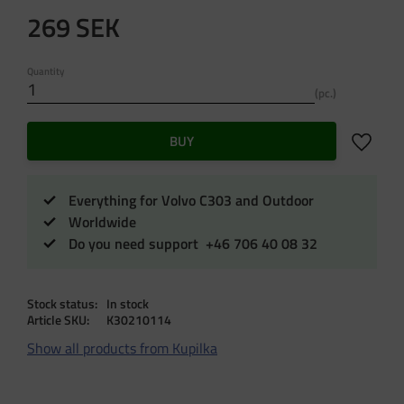
269
SEK
Quantity
pc.
Add to f
BUY
Everything for Volvo C303 and Outdoor
Worldwide
Do you need support +46 706 40 08 32
Stock status
In stock
Article SKU
K30210114
Show all products from Kupilka