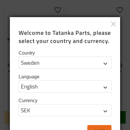
Add to favorites
Add t
Welcome to Tatanka Parts, please 
select your country and currency.
Country
Kupilka 44 plate brown
Kupilka 14 plate brown
Light and flexible plate for
Language
outdoor life
249
SEK
169
SEK
Currency
Temp finished
In stock
INFO
BUY