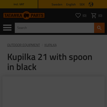
Sweden
English
SEK
incl. VAT
Menu
0
0
FAVORITES COUNT
ITEMS 
Favorites
Basket
OUTDOOR EQUIPMENT
KUPILKA
Kupilka 21 with spoon
in black